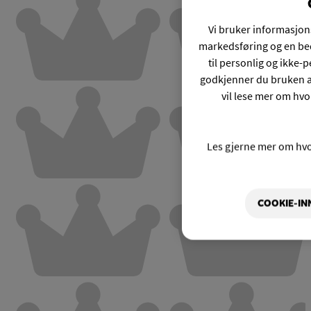
Vi bruker informasjons
markedsføring og en bed
til personlig og ikke
godkjenner du bruken a
vil lese mer om hvo
Les gjerne mer om hv
COOKIE-IN