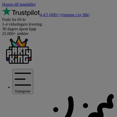
Hoppa till innehållet
4,4/5
(600+)
(öppnas i ny flik)
Frakt fra 69 kr
1-4 virkedagers levering
30 dagers åpent kjøp
25.000+ artikler
Kategorier