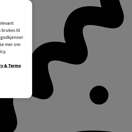
relevant
 brukes til
r godkjenner
ese mer om
icy.
cy & Terms