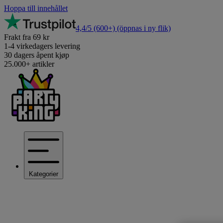
Hoppa till innehållet
4,4/5
(600+)
(öppnas i ny flik)
Frakt fra 69 kr
1-4 virkedagers levering
30 dagers åpent kjøp
25.000+ artikler
Kategorier