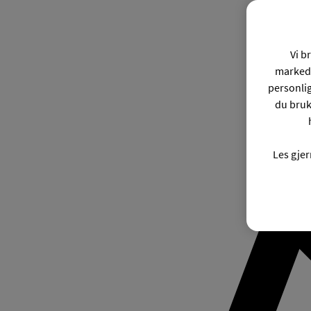
Vi b
markeds
personli
du bruk
Les gje