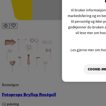
Vi bruker informasjons
markedsføring og en bed
til personlig og ikke
godkjenner du bruken a
vil lese mer om hvo
Les gjerne mer om hv
COOKIE-IN
Bestselgere
Fotoprops Bryllup Roségull
12-pakning