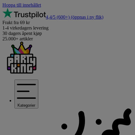
Hoppa till innehållet
4,4/5
(600+)
(öppnas i ny flik)
Frakt fra 69 kr
1-4 virkedagers levering
30 dagers åpent kjøp
25.000+ artikler
Kategorier