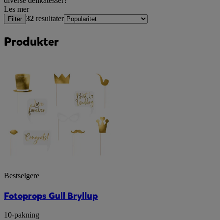
diverse delikatesser?
Les mer
32
resultater
Filter
Produkter
Bestselgere
Fotoprops Gull Bryllup
10-pakning