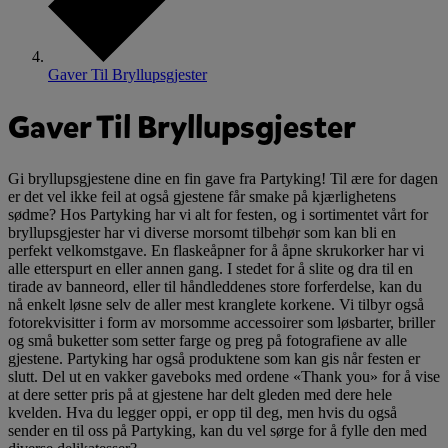
Gaver Til Bryllupsgjester
Gaver Til Bryllupsgjester
Gi bryllupsgjestene dine en fin gave fra Partyking! Til ære for dagen
er det vel ikke feil at også gjestene får smake på kjærlighetens
sødme? Hos Partyking har vi alt for festen, og i sortimentet vårt for
bryllupsgjester har vi diverse morsomt tilbehør som kan bli en
perfekt velkomstgave. En flaskeåpner for å åpne skrukorker har vi
alle etterspurt en eller annen gang. I stedet for å slite og dra til en
tirade av banneord, eller til håndleddenes store forferdelse, kan du
nå enkelt løsne selv de aller mest kranglete korkene. Vi tilbyr også
fotorekvisitter i form av morsomme accessoirer som løsbarter, briller
og små buketter som setter farge og preg på fotografiene av alle
gjestene. Partyking har også produktene som kan gis når festen er
slutt. Del ut en vakker gaveboks med ordene «Thank you» for å vise
at dere setter pris på at gjestene har delt gleden med dere hele
kvelden. Hva du legger oppi, er opp til deg, men hvis du også
sender en til oss på Partyking, kan du vel sørge for å fylle den med