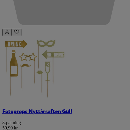
Fotoprops Nyttårsaften Gull
8-pakning
59,90 kr