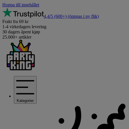
Hoppa till innehållet
4,4/5
(600+)
(öppnas i ny flik)
Frakt fra 69 kr
1-4 virkedagers levering
30 dagers åpent kjøp
25.000+ artikler
Kategorier