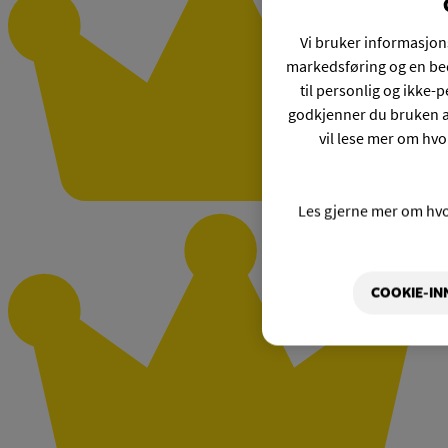
Vi bruker informasjons
markedsføring og en bed
til personlig og ikke
godkjenner du bruken a
vil lese mer om hvo
Les gjerne mer om hv
COOKIE-IN