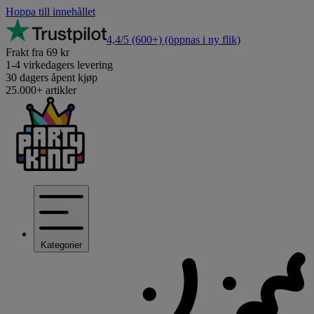
Hoppa till innehållet
4,4/5
(600+)
(öppnas i ny flik)
Frakt fra 69 kr
1-4 virkedagers levering
30 dagers åpent kjøp
25.000+ artikler
Kategorier