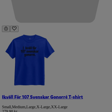
Ikväll Får 107 Svenskar Gonorré T-shirt
Small
,
Medium
,
Large
,
X-Large
,
XX-Large
279,90 kr