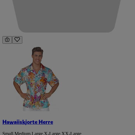
Hawaiiskjorte Herre
Small
,
Medium
,
Large
,
X-Large
,
XX-Large