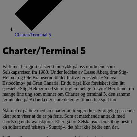
Charter/Terminal 5
Charter/Terminal 5
Få filmer har gjort så sterkt inntrykk på oss nordmenn som
Selskapsreisen fra 1980. Under ledelse av Lasse Åberg drar Stig-
Helmer og Ole Bramserud til det fiktive feriestedet «Nueva
Estocolmo» på Gran Canaria. Er du også like forelsket i den litt
spesielle Stig-Helmer med sin uforglemmelige frisyre? Her finner du
mange fine ting som minner om Charter og terminal 5, den samme
terminalen på Arlanda der store deler av filmen ble spilt inn.
Når det er på tide med en chartertur, trenger du selvfølgelig passende
klær som viser at du er på ferie. Som et matchende antrekk med
shorts og en hawaiiskjorte. Eller gå for Selskapsreisen-stil og bestill
en solhatt med teksten «Suntrip», det blir ikke bedre enn det.