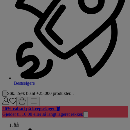
Bestselgere
Søk...
Søk blant +25.000 produkter...
20% rabatt på krepselaget 🦞
Gjelder til 16.08 eller så langt lageret rekker.