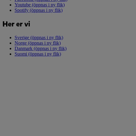
Youtube
(öppnas i ny flik)
Spotify
(öppnas i ny flik)
Her er vi
Sverige
(öppnas i ny flik)
Norge
(öppnas i ny flik)
Danmark
(öppnas i ny flik)
Suomi
(öppnas i ny flik)