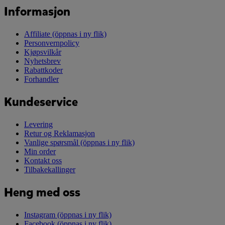
Informasjon
Affiliate
(öppnas i ny flik)
Personvernpolicy
Kjøpsvilkår
Nyhetsbrev
Rabattkoder
Forhandler
Kundeservice
Levering
Retur og Reklamasjon
Vanlige spørsmål
(öppnas i ny flik)
Min order
Kontakt oss
Tilbakekallinger
Heng med oss
Instagram
(öppnas i ny flik)
Facebook
(öppnas i ny flik)