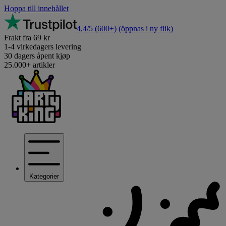
Hoppa till innehållet
4,4/5
(600+)
(öppnas i ny flik)
Frakt fra 69 kr
1-4 virkedagers levering
30 dagers åpent kjøp
25.000+ artikler
Kategorier