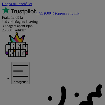
Hoppa till innehållet
4,4/5
(600+)
(öppnas i ny flik)
Frakt fra 69 kr
1-4 virkedagers levering
30 dagers åpent kjøp
25.000+ artikler
Kategorier