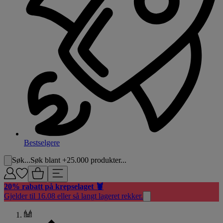
Bestselgere
Søk...
Søk blant +25.000 produkter...
20% rabatt på krepselaget 🦞
Gjelder til 16.08 eller så langt lageret rekker.