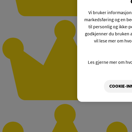
Vi bruker informasjons
markedsføring og en bed
til personlig og ikke
godkjenner du bruken a
vil lese mer om hvo
Les gjerne mer om hv
COOKIE-IN