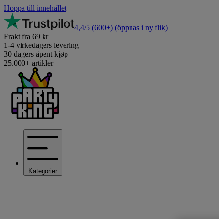
Hoppa till innehållet
4,4/5
(600+)
(öppnas i ny flik)
Frakt fra 69 kr
1-4 virkedagers levering
30 dagers åpent kjøp
25.000+ artikler
Kategorier