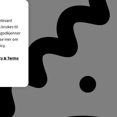
relevant
 brukes til
r godkjenner
ese mer om
icy.
cy & Terms