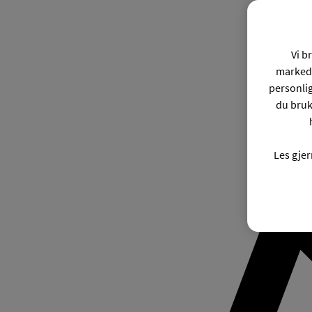
Vi b
markeds
personli
du bruk
Les gje