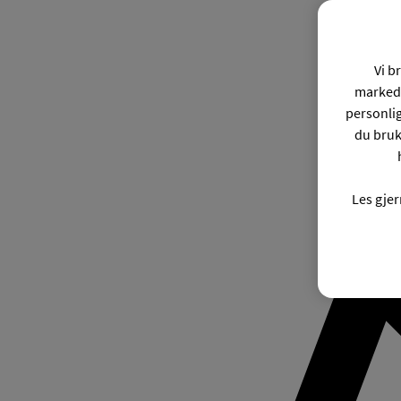
Vi b
markeds
personli
du bruk
Les gje