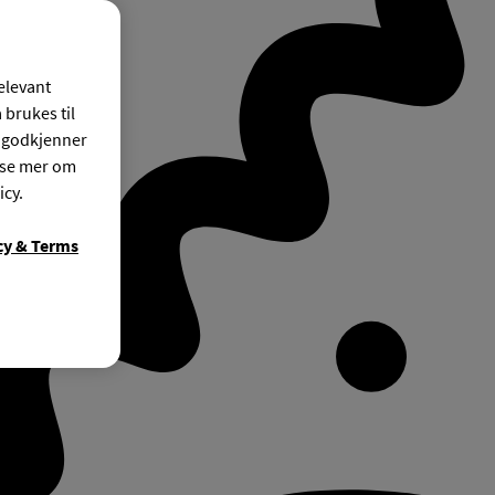
relevant
 brukes til
r godkjenner
ese mer om
icy.
cy & Terms