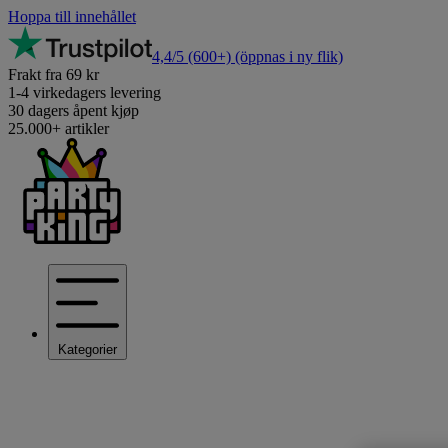
Hoppa till innehållet
4,4/5
(600+)
(öppnas i ny flik)
Frakt fra 69 kr
1-4 virkedagers levering
30 dagers åpent kjøp
25.000+ artikler
Kategorier