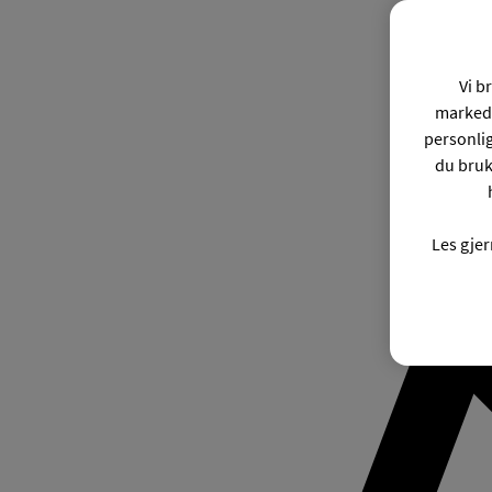
Vi b
markeds
personli
du bruk
Les gje