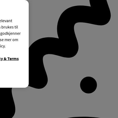
relevant
 brukes til
r godkjenner
ese mer om
icy.
cy & Terms