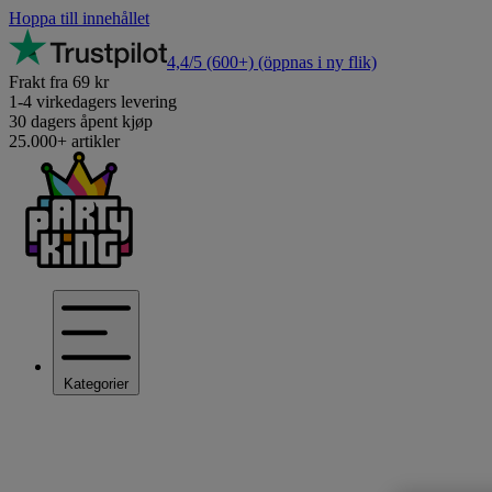
Hoppa till innehållet
4,4/5
(600+)
(öppnas i ny flik)
Frakt fra 69 kr
1-4 virkedagers levering
30 dagers åpent kjøp
25.000+ artikler
Kategorier